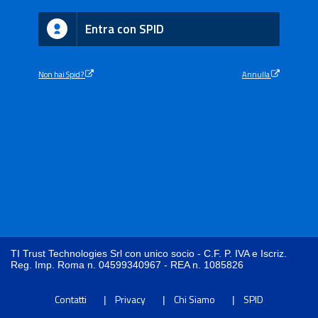
Entra con SPID
Non hai Spid?
Annulla
TI Trust Technologies Srl con unico socio - C.F. P. IVA e Iscriz.
Reg. Imp. Roma n. 04599340967 - REA n. 1085826
Contatti
Privacy
Chi Siamo
SPID