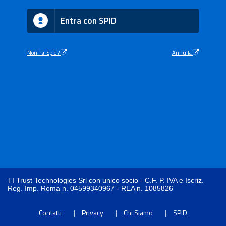
Entra con SPID
Non hai Spid?
Annulla
TI Trust Technologies Srl con unico socio - C.F. P. IVA e Iscriz.
Reg. Imp. Roma n. 04599340967 - REA n. 1085826
Contatti
Privacy
Chi Siamo
SPID