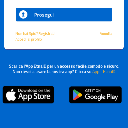
Prosegui
Non hai Spid? Registrati!
Annulla
Accedi al profilo
Scarica l'App EtnaID per un accesso facile,comodo e sicuro.
Non riesci a usare la nostra app? Clicca su
App - EtnaID