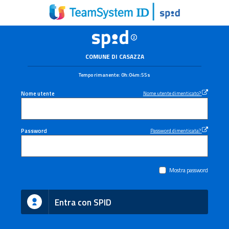
COMUNE DI CASAZZA
Tempo rimanente:
0h:04m:55s
Nome utente
Nome utente dimenticato?
Password
Password dimenticata?
Mostra password
Entra con SPID