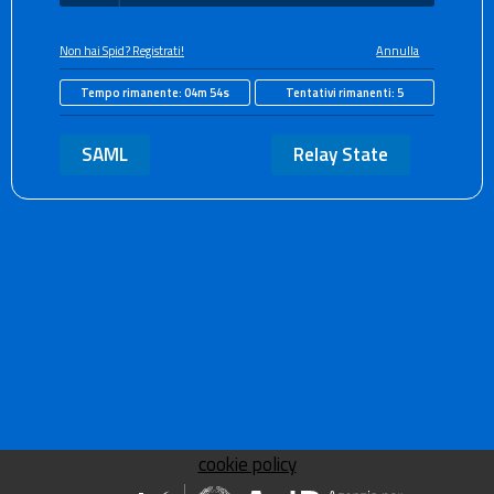
Non hai Spid? Registrati!
Annulla
Tempo rimanente:
04m 54s
Tentativi rimanenti:
5
SAML
Relay State
cookie policy