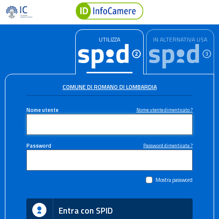
UTILIZZA
IN ALTERNATIVA USA
COMUNE DI ROMANO DI LOMBARDIA
Nome utente
Nome utente dimenticato ?
Password
Password dimenticata ?
Mostra password
Entra con SPID