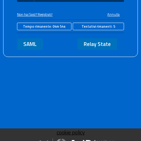
Non hai Spid? Registrati!
Annulla
Tempo rimanente:
04m 54s
Tentativi rimanenti:
5
SAML
Relay State
cookie policy