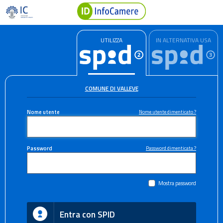
UTILIZZA
IN ALTERNATIVA USA
COMUNE DI VALLEVE
Nome utente
Nome utente dimenticato ?
Password
Password dimenticata ?
Mostra password
Entra con SPID