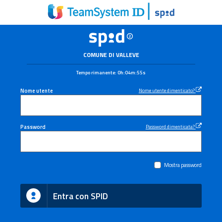
COMUNE DI VALLEVE
Tempo rimanente:
0h:04m:55s
Nome utente
Nome utente dimenticato?
Password
Password dimenticata?
Mostra password
Entra con SPID