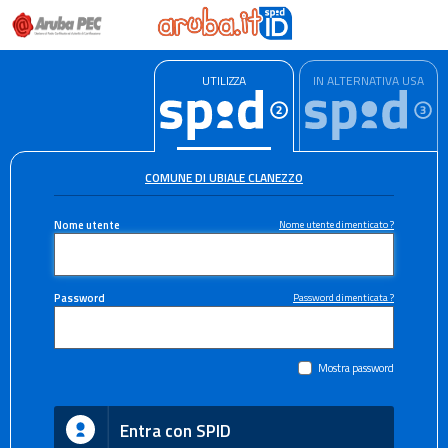
UTILIZZA
IN ALTERNATIVA USA
COMUNE DI UBIALE CLANEZZO
Nome utente
Nome utente dimenticato ?
Password
Password dimenticata ?
Mostra password
Entra con SPID