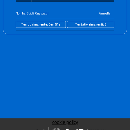
Non hai Spid? Registrati!
Annulla
Tempo rimanente:
04m 50s
Tentativi rimanenti:
5
cookie policy