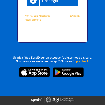
Prosegui
Non hai Spid? Registrati!
Annulla
Accedi al profilo
Scarica l'App EtnaID per un accesso facile,comodo e sicuro.
Non riesci a usare la nostra app? Clicca su
App - EtnaID