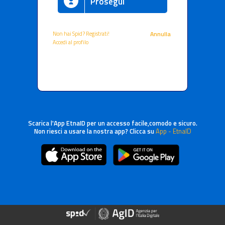
Prosegui
Non hai Spid? Registrati!
Annulla
Accedi al profilo
Scarica l'App EtnaID per un accesso facile,comodo e sicuro.
Non riesci a usare la nostra app? Clicca su
App - EtnaID